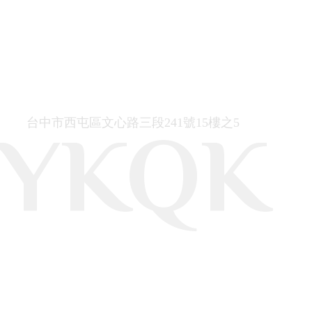
台中市西屯區文心路三段241號15樓之5
YKQK