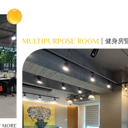
MULTIPURPOSE ROOM
健身房
W MORE