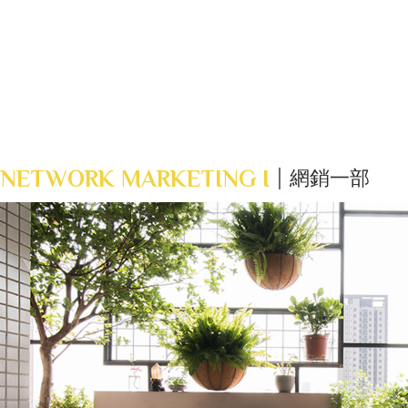
NETWORK MARKETING I
網銷一部