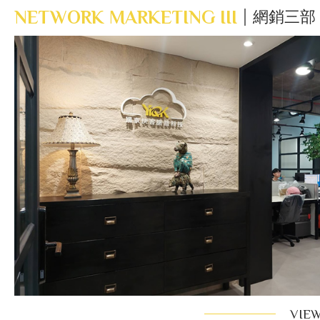
NETWORK MARKETING III
網銷三部
VIE